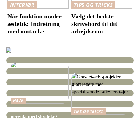
INTERIØR
TIPS OG TRICKS
Når funktion møder
Vælg det bedste
æstetik: Indretning
skrivebord til dit
med omtanke
arbejdsrum
HAVE
Sådan finder I en god
TIPS OG TRICKS
pergola med skydetag
Gør-det-selv-projekter
gjort lettere med
specialiserede
løfteværktøjer