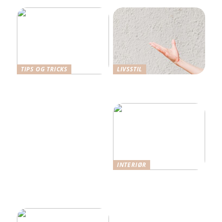
TIPS OG TRICKS
LIVSSTIL
Dansk Design: Carl
Hverdagens små udgifter –
Hansen & Søn
de store budgetdræbere?
Spisebordsstole
INTERIØR
Når funktion møder
æstetik: Indretning med
omtanke