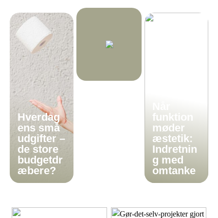
Når
Hverdag
funktion
ens små
møder
udgifter –
æstetik:
de store
Indretnin
budgetdr
g med
æbere?
omtanke