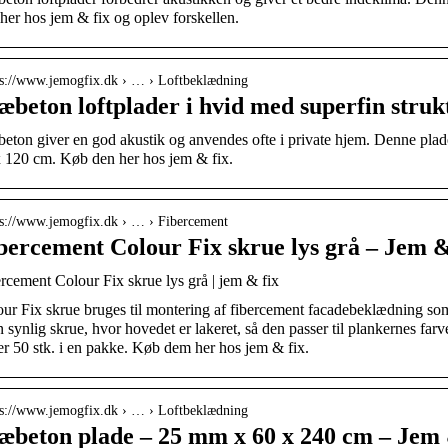
her hos jem & fix og oplev forskellen.
 s://www.jemogfix.dk › … › Loftbeklædning
æbeton loftplader i hvid med superfin strukt
eton giver en god akustik og anvendes ofte i private hjem. Denne plade
 120 cm. Køb den her hos jem & fix.
 s://www.jemogfix.dk › … › Fibercement
bercement Colour Fix skrue lys grå – Jem 
rcement Colour Fix skrue lys grå | jem & fix
ur Fix skrue bruges til montering af fibercement facadebeklædning 
n synlig skrue, hvor hovedet er lakeret, så den passer til plankernes fa
er 50 stk. i en pakke. Køb dem her hos jem & fix.
 s://www.jemogfix.dk › … › Loftbeklædning
æbeton plade – 25 mm x 60 x 240 cm – Jem