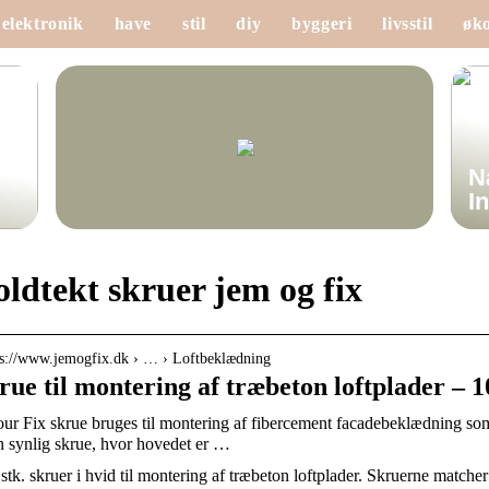
elektronik
have
stil
diy
byggeri
livsstil
øk
N
I
oldtekt skruer jem og fix
 s://www.jemogfix.dk › … › Loftbeklædning
rue til montering af træbeton loftplader – 10
ur Fix skrue bruges til montering af fibercement facadebeklædning 
n synlig skrue, hvor hovedet er …
stk. skruer i hvid til montering af træbeton loftplader. Skruerne matcher