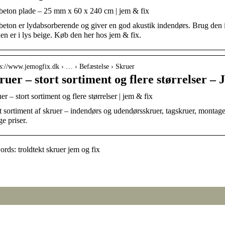
eton plade – 25 mm x 60 x 240 cm | jem & fix
eton er lydabsorberende og giver en god akustik indendørs. Brug den i
en er i lys beige. Køb den her hos jem & fix.
 s://www.jemogfix.dk › … › Befæstelse › Skruer
ruer – stort sortiment og flere størrelser –
er – stort sortiment og flere størrelser | jem & fix
t sortiment af skruer – indendørs og udendørsskruer, tagskruer, montage
ge priser.
ds: troldtekt skruer jem og fix