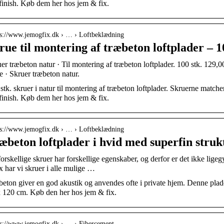
 finish. Køb dem her hos jem & fix.
 s://www.jemogfix.dk › … › Loftbeklædning
rue til montering af træbeton loftplader – 10
er træbeton natur · Til montering af træbeton loftplader. 100 stk. 129,
 · Skruer træbeton natur.
stk. skruer i natur til montering af træbeton loftplader. Skruerne matche
 finish. Køb dem her hos jem & fix.
 s://www.jemogfix.dk › … › Loftbeklædning
æbeton loftplader i hvid med superfin struk
orskellige skruer har forskellige egenskaber, og derfor er det ikke ligeg
x har vi skruer i alle mulige …
eton giver en god akustik og anvendes ofte i private hjem. Denne plade
 120 cm. Køb den her hos jem & fix.
 s://www.jemogfix.dk › … › Fibercement