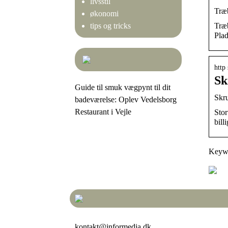
livsstil
Træb
økonomi
Træb
tips og tricks
Plad
http
Sk
Guide til smuk vægpynt til dit
Skru
badeværelse: Oplev Vedelsborg
Restaurant i Vejle
Stor
billi
Keywor
kontakt@informedia.dk