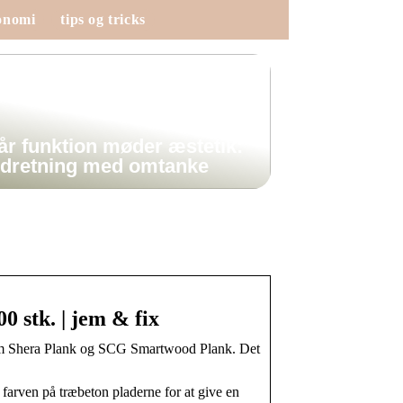
onomi
tips og tricks
år funktion møder æstetik:
ndretning med omtanke
0 stk. | jem & fix
som Shera Plank og SCG Smartwood Plank. Det
 farven på træbeton pladerne for at give en