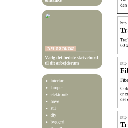
omtanke
den 
http
Tr
Træb
60 x
TIPS OG TRICKS
Vælg det bedste skrivebord
til dit arbejdsrum
http
Fi
Fibe
interiør
lamper
Colo
er e
elektronik
der 
have
stil
diy
http
byggeri
Tr