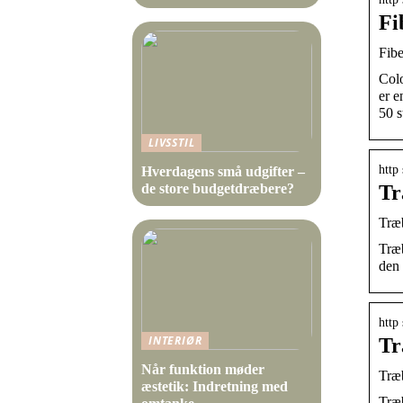
Fi
Fibe
Colo
er e
50 s
LIVSSTIL
http
Hverdagens små udgifter –
Tr
de store budgetdræbere?
Træb
Træb
den 
http
INTERIØR
Tr
Når funktion møder
Træb
æstetik: Indretning med
Træb