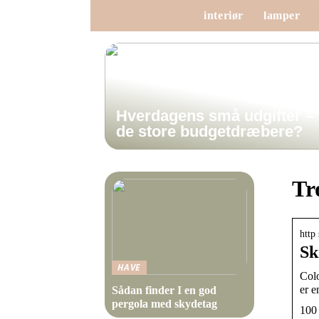
interiør
lamper
Hverdagens små udgifter –
de store budgetdræbere?
Tr
http
Sk
HAVE
Colo
er e
Sådan finder I en god
pergola med skydetag
100 