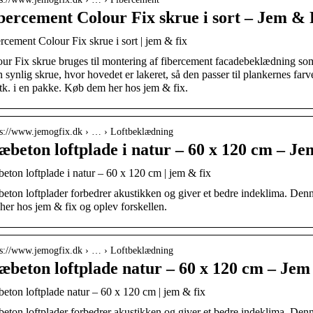
bercement Colour Fix skrue i sort – Jem & 
rcement Colour Fix skrue i sort | jem & fix
ur Fix skrue bruges til montering af fibercement facadebeklædning 
n synlig skrue, hvor hovedet er lakeret, så den passer til plankernes far
tk. i en pakke. Køb dem her hos jem & fix.
 s://www.jemogfix.dk › … › Loftbeklædning
æbeton loftplade i natur – 60 x 120 cm – J
eton loftplade i natur – 60 x 120 cm | jem & fix
eton loftplader forbedrer akustikken og giver et bedre indeklima. De
her hos jem & fix og oplev forskellen.
 s://www.jemogfix.dk › … › Loftbeklædning
æbeton loftplade natur – 60 x 120 cm – Jem
eton loftplade natur – 60 x 120 cm | jem & fix
eton loftplader forbedrer akustikken og giver et bedre indeklima. De