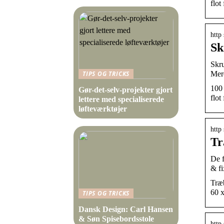
flot
http
Sk
Skru
Mere
TIPS OG TRICKS
100 
Gør-det-selv-projekter gjort
flot
lettere med specialiserede
løfteværktøjer
http
Tr
De f
& fi
Træb
60 x
TIPS OG TRICKS
Dansk Design: Carl Hansen
& Søn Spisebordsstole
http