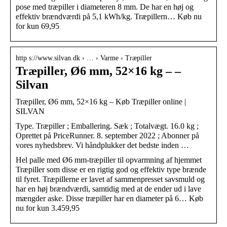
pose med træpiller i diameteren 8 mm. De har en høj og
effektiv brændværdi på 5,1 kWh/kg. Træpillern… Køb nu
for kun 69,95
http s://www.silvan.dk › … › Varme › Træpiller
Træpiller, Ø6 mm, 52×16 kg – –
Silvan
Træpiller, Ø6 mm, 52×16 kg – Køb Træpiller online |
SILVAN
Type. Træpiller ; Emballering. Sæk ; Totalvægt. 16.0 kg ;
Oprettet på PriceRunner. 8. september 2022 ; Abonner på
vores nyhedsbrev. Vi håndplukker det bedste inden …
Hel palle med Ø6 mm-træpiller til opvarmning af hjemmet
Træpiller som disse er en rigtig god og effektiv type brænde
til fyret. Træpillerne er lavet af sammenpresset savsmuld og
har en høj brændværdi, samtidig med at de ender ud i lave
mængder aske. Disse træpiller har en diameter på 6… Køb
nu for kun 3.459,95