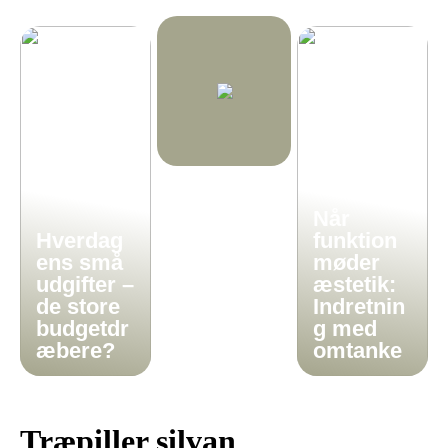
Når
Hverdag
funktion
ens små
møder
udgifter –
æstetik:
de store
Indretnin
budgetdr
g med
æbere?
omtanke
Træpiller silvan