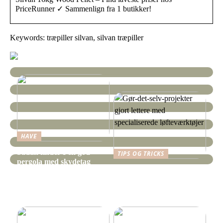
PriceRunner ✓ Sammenlign fra 1 butikker!
Keywords: træpiller silvan, silvan træpiller
HAVE
Sådan finder I en god
TIPS OG TRICKS
pergola med skydetag
Gør-det-selv-projekter
gjort lettere med
specialiserede
løfteværktøjer