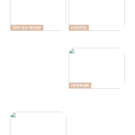
TIPS OG TRICKS
LIVSSTIL
Dansk Design: Carl
Hverdagens små udgifter –
Hansen & Søn
de store budgetdræbere?
Spisebordsstole
INTERIØR
Når funktion møder
æstetik: Indretning med
omtanke