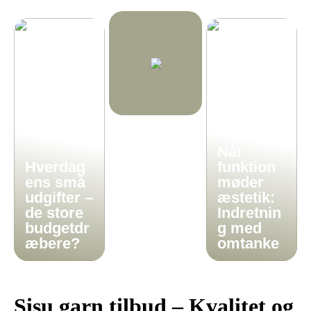
Når
Hverdag
funktion
ens små
møder
udgifter –
æstetik:
de store
Indretnin
budgetdr
g med
æbere?
omtanke
Sisu garn tilbud – Kvalitet og