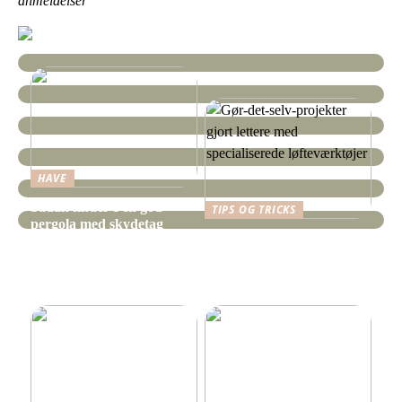
anmeldelser
HAVE
Sådan finder I en god
TIPS OG TRICKS
pergola med skydetag
Gør-det-selv-projekter
gjort lettere med
specialiserede
løfteværktøjer