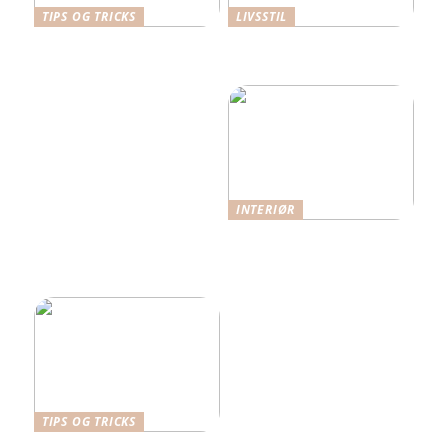
TIPS OG TRICKS
LIVSSTIL
Dansk Design: Carl
Hverdagens små udgifter –
Hansen & Søn
de store budgetdræbere?
Spisebordsstole
INTERIØR
Når funktion møder
æstetik: Indretning med
omtanke
TIPS OG TRICKS