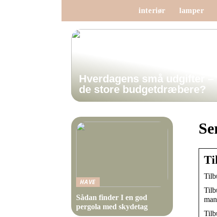
interiør
lamper
Hverdagens små udgifter –
de store budgetdræbere?
Se
Ti
Tilb
HAVE
Tilb
Sådan finder I en god
man
pergola med skydetag
Tilb