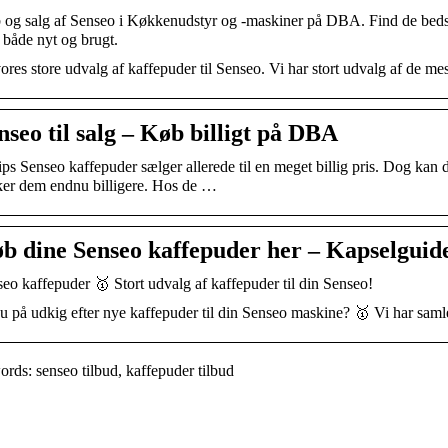
og salg af Senseo i Køkkenudstyr og -maskiner på DBA. Find de bedste t
både nyt og brugt.
ores store udvalg af kaffepuder til Senseo. Vi har stort udvalg af de mes
nseo til salg – Køb billigt på DBA
ips Senseo kaffepuder sælger allerede til en meget billig pris. Dog kan d
er dem endnu billigere. Hos de …
b dine Senseo kaffepuder her – Kapselguid
eo kaffepuder 🥇 Stort udvalg af kaffepuder til din Senseo!
u på udkig efter nye kaffepuder til din Senseo maskine? 🥇 Vi har samle
rds: senseo tilbud, kaffepuder tilbud