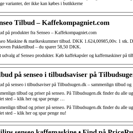
e varianter, der ikke kan købes i butikkerne
nseo Tilbud – Kaffekompagniet.com
ud på produkter fra Senseo – Kaffekompagniet.com
seo Maskine & mælkeskummer tilbud. DKK 1.624,00985,00v. 1 stk. DK
boven Pakketilbud – du sparer 58,50 DKK.
t udvalg af Senseo produkter. Køb kaffekapsler og kaffemaskiner på t
lbud på senseo i tilbudsaviser på Tilbudsug
ud på senseo i tilbudsaviser på Tilbudsugen.dk – sammenlign tilbud og 
enlign tilbud og priser på senseo. På Tilbudsugen.dk finder du alle uge
et sted – klik her og spar penge …
enlign tilbud og priser på senseo. På Tilbudsugen.dk finder du alle uge
et sted – klik her og spar penge nu!
ilips senseo kaffemaskine • Find på PriceR