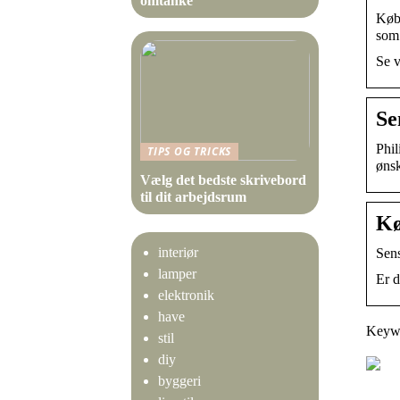
omtanke
Køb 
som 
Se v
Se
Phil
TIPS OG TRICKS
ønsk
Vælg det bedste skrivebord
til dit arbejdsrum
Kø
interiør
Sens
lamper
Er d
elektronik
have
Keywo
stil
diy
byggeri