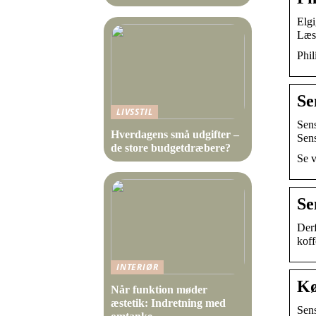
Elgi
Læs
Phil
Se
LIVSSTIL
Sens
Hverdagens små udgifter –
Sen
de store budgetdræbere?
Se v
Se
Derf
koff
INTERIØR
Kø
Når funktion møder
æstetik: Indretning med
Sens