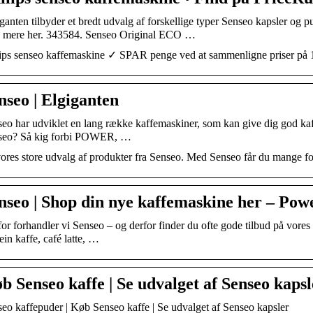
ganten tilbyder et bredt udvalg af forskellige typer Senseo kapsler og
 mere her. 343584. Senseo Original ECO …
ips senseo kaffemaskine ✓ SPAR penge ved at sammenligne priser på 
nseo | Elgiganten
eo har udviklet en lang række kaffemaskiner, som kan give dig god kaffe
seo? Så kig forbi POWER, …
ores store udvalg af produkter fra Senseo. Med Senseo får du mange for
nseo | Shop din nye kaffemaskine her – Pow
or forhandler vi Senseo – og derfor finder du ofte gode tilbud på vores k
ein kaffe, café latte, …
b Senseo kaffe | Se udvalget af Senseo kapsl
eo kaffepuder | Køb Senseo kaffe | Se udvalget af Senseo kapsler