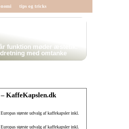
onomi
tips og tricks
år funktion møder æstetik:
ndretning med omtanke
. – KaffeKapslen.dk
 Europas største udvalg af kaffekapsler inkl.
 Europas største udvalg af kaffekapsler inkl.