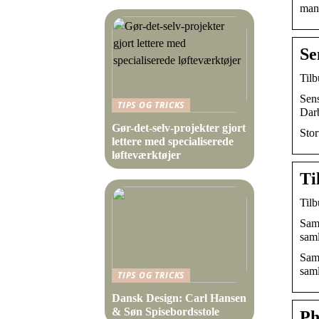
mang
Se
Tilb
Sen
TIPS OG TRICKS
Dar
Gør-det-selv-projekter gjort
Stor
lettere med specialiserede
løfteværktøjer
Ti
Tilb
Samm
saml
Samm
saml
TIPS OG TRICKS
Dansk Design: Carl Hansen
& Søn Spisebordsstole
Ph