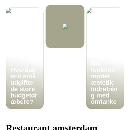
Når
Hverdag
funktion
ens små
møder
udgifter –
æstetik:
de store
Indretnin
budgetdr
g med
æbere?
omtanke
Restaurant amsterdam