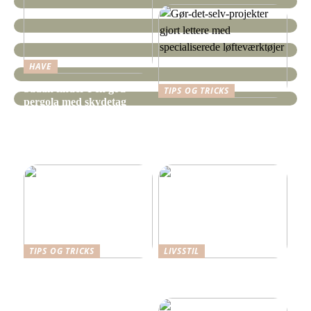
HAVE
Sådan finder I en god
TIPS OG TRICKS
pergola med skydetag
Gør-det-selv-projekter
gjort lettere med
specialiserede
løfteværktøjer
TIPS OG TRICKS
LIVSSTIL
Dansk Design: Carl
Hverdagens små udgifter –
Hansen & Søn
de store budgetdræbere?
Spisebordsstole