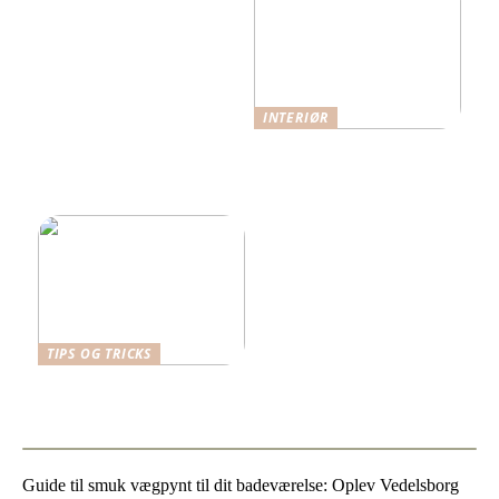
INTERIØR
Når funktion møder
æstetik: Indretning med
omtanke
TIPS OG TRICKS
Vælg det bedste skrivebord
til dit arbejdsrum
Guide til smuk vægpynt til dit badeværelse: Oplev Vedelsborg