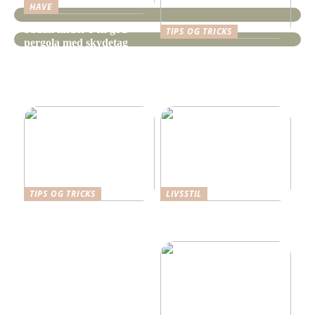
HAVE
Sådan finder I en god
TIPS OG TRICKS
pergola med skydetag
Gør-det-selv-projekter
gjort lettere med
specialiserede
løfteværktøjer
TIPS OG TRICKS
LIVSSTIL
Dansk Design: Carl
Hverdagens små udgifter –
Hansen & Søn
de store budgetdræbere?
Spisebordsstole