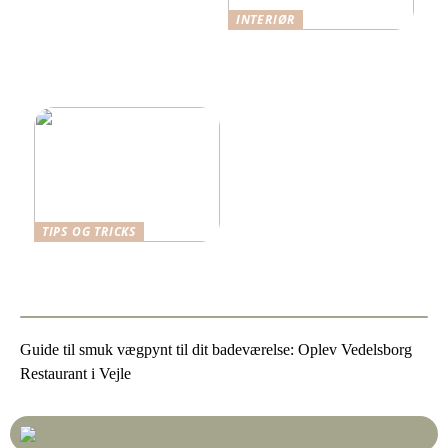
INTERIØR
Når funktion møder
æstetik: Indretning med
omtanke
TIPS OG TRICKS
Vælg det bedste skrivebord
til dit arbejdsrum
Guide til smuk vægpynt til dit badeværelse: Oplev Vedelsborg
Restaurant i Vejle