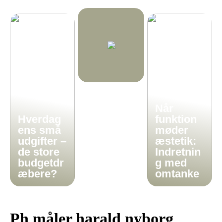
Når
Hverdag
funktion
ens små
møder
udgifter –
æstetik:
de store
Indretnin
budgetdr
g med
æbere?
omtanke
Ph måler harald nyborg