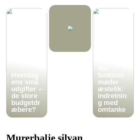
Når
Hverdag
funktion
ens små
møder
udgifter –
æstetik:
de store
Indretnin
budgetdr
g med
æbere?
omtanke
Murerbalje silvan