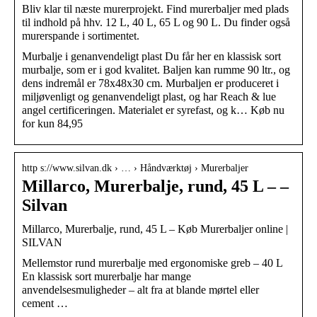
Bliv klar til næste murerprojekt. Find murerbaljer med plads
til indhold på hhv. 12 L, 40 L, 65 L og 90 L. Du finder også
murerspande i sortimentet.
Murbalje i genanvendeligt plast Du får her en klassisk sort
murbalje, som er i god kvalitet. Baljen kan rumme 90 ltr., og
dens indremål er 78x48x30 cm. Murbaljen er produceret i
miljøvenligt og genanvendeligt plast, og har Reach & lue
angel certificeringen. Materialet er syrefast, og k… Køb nu
for kun 84,95
http s://www.silvan.dk › … › Håndværktøj › Murerbaljer
Millarco, Murerbalje, rund, 45 L – –
Silvan
Millarco, Murerbalje, rund, 45 L – Køb Murerbaljer online |
SILVAN
Mellemstor rund murerbalje med ergonomiske greb – 40 L
En klassisk sort murerbalje har mange
anvendelsesmuligheder – alt fra at blande mørtel eller
cement …