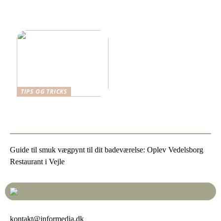
Når funktion møder
æstetik: Indretning med
omtanke
TIPS OG TRICKS
Vælg det bedste skrivebord
til dit arbejdsrum
Guide til smuk vægpynt til dit badeværelse: Oplev Vedelsborg
Restaurant i Vejle
kontakt@informedia.dk