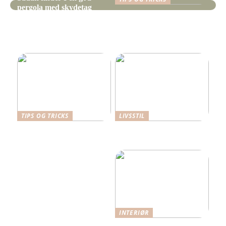
pergola med skydetag
Gør-det-selv-projekter
gjort lettere med
specialiserede
løfteværktøjer
TIPS OG TRICKS
LIVSSTIL
Dansk Design: Carl
Hverdagens små udgifter –
Hansen & Søn
de store budgetdræbere?
Spisebordsstole
INTERIØR