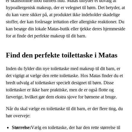
er skånsomme mod barnets hud. Matas tilbyder et udvalg af
hypoallergenisk makeup, der er velegnet til børn. Det betyder, at
du kan være sikker på, at produktet ikke indeholder skadelige
stoffer, der kan forårsage irritation eller allergiske reaktioner. Du
kan besøge din lokale Matas-butik eller tjekke deres hjemmeside
for at finde det perfekte makeup til dit barn.
Find den perfekte toilettaske i Matas
Inden du fylder din nye toilettaske med makeup til dit barn, er
det vigtigt at vælge den rette toilettaske. Hos Matas finder du et
bredt udvalg af toilettasker specielt designet til børn. Disse
toilettasker er ikke bare praktiske, men de er også flotte og
farverige, hvilket gør dem ekstra sjove for børnene at bruge.
Når du skal vælge en toilettaske til dit barn, er der flere ting, du
bør overveje:
Størrelse:
Vælg en toilettaske, der har den rette størrelse til