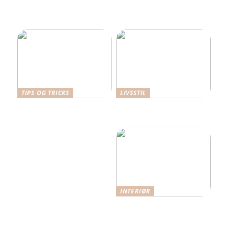
gjort lettere med
specialiserede
løfteværktøjer
TIPS OG TRICKS
LIVSSTIL
Dansk Design: Carl
Hverdagens små udgifter –
Hansen & Søn
de store budgetdræbere?
Spisebordsstole
INTERIØR
Når funktion møder
æstetik: Indretning med
omtanke