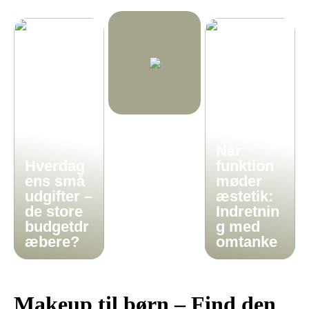
Når
Hverdag
funktion
ens små
møder
udgifter –
æstetik:
de store
Indretnin
budgetdr
g med
æbere?
omtanke
Makeup til børn – Find den