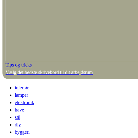
Tips og tricks
Vælg det bedste skrivebord til dit arbejdsrum
interiør
lamper
elektronik
have
stil
diy
byggeri