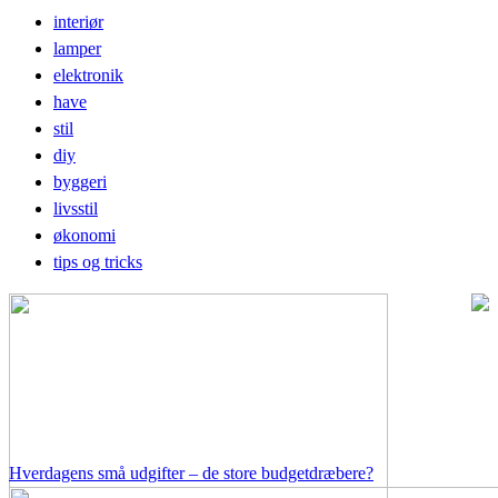
interiør
lamper
elektronik
have
stil
diy
byggeri
livsstil
økonomi
tips og tricks
Hverdagens små udgifter – de store budgetdræbere?