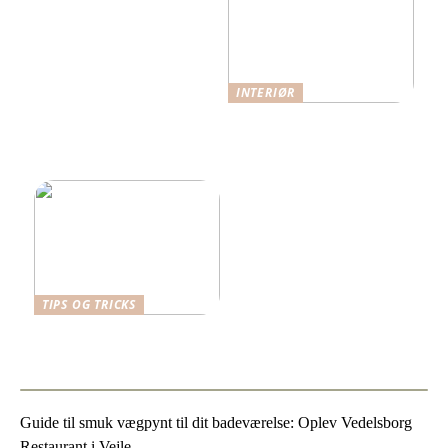
INTERIØR
Når funktion møder
æstetik: Indretning med
omtanke
TIPS OG TRICKS
Vælg det bedste skrivebord
til dit arbejdsrum
Guide til smuk vægpynt til dit badeværelse: Oplev Vedelsborg
Restaurant i Vejle