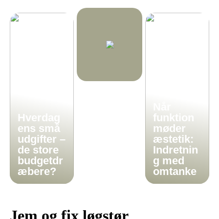
Når
Hverdag
funktion
ens små
møder
udgifter –
æstetik:
de store
Indretnin
budgetdr
g med
æbere?
omtanke
Jem og fix løgstør