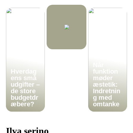
Når
Hverdag
funktion
ens små
møder
udgifter –
æstetik:
de store
Indretnin
budgetdr
g med
æbere?
omtanke
Ilva serino