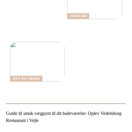
INTERIØR
Når funktion møder
æstetik: Indretning med
omtanke
TIPS OG TRICKS
Vælg det bedste skrivebord
til dit arbejdsrum
Guide til smuk vægpynt til dit badeværelse: Oplev Vedelsborg
Restaurant i Vejle