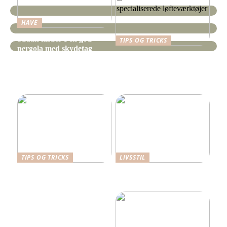
HAVE
Sådan finder I en god
TIPS OG TRICKS
pergola med skydetag
Gør-det-selv-projekter
gjort lettere med
specialiserede
løfteværktøjer
TIPS OG TRICKS
LIVSSTIL
Dansk Design: Carl
Hverdagens små udgifter –
Hansen & Søn
de store budgetdræbere?
Spisebordsstole