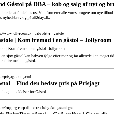
nd Gåstol på DBA – køb og salg af nyt og br
ol er let at finde hos os. Vi informerer alle vores brugere om nye tilbu
s nyhedsbrev og på all2day.dk.
 s://www.jollyroom.dk › babyudstyr › gastole
stole | Kom fremad i en gåstol – Jollyroom
ole | Kom fremad i en gåstol | Jollyroom
en sjov gåstol kan babyen følge efter mor og far allerede i en meget tid
orældre med en gåstol.
s://prisjagt.dk › gastol
stol – Find den bedste pris på Prisjagt
ud og anmeldelser for Gåstol.
 s://shopping.coop.dk › vare › baby-dan-gaastol-gra…