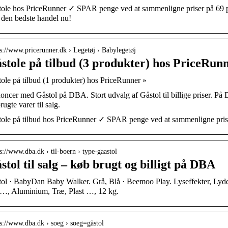
ole hos PriceRunner ✓ SPAR penge ved at sammenligne priser på 69 p
den bedste handel nu!
 s://www.pricerunner.dk › Legetøj › Babylegetøj
stole på tilbud (3 produkter) hos PriceRun
ole på tilbud (1 produkter) hos PriceRunner »
ncer med Gåstol på DBA. Stort udvalg af Gåstol til billige priser. På 
rugte varer til salg.
ole på tilbud hos PriceRunner ✓ SPAR penge ved at sammenligne pris
 s://www.dba.dk › til-boern › type-gaastol
stol til salg – køb brugt og billigt på DBA
ol · BabyDan Baby Walker. Grå, Blå · Beemoo Play. Lyseffekter, Lydeff
…, Aluminium, Træ, Plast …, 12 kg.
 s://www.dba.dk › soeg › soeg=gåstol