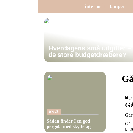
interiør
lamper
Hverdagens små udgifter –
de store budgetdræbere?
Gå
http
Gå
HAVE
Gåst
Sådan finder I en god
Gåst
pergola med skydetag
kr.2