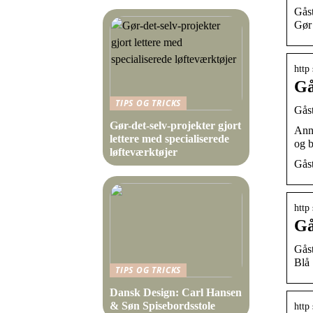
Gåst
Gør 
http
Gå
TIPS OG TRICKS
Gåst
Gør-det-selv-projekter gjort
Anno
lettere med specialiserede
og b
løfteværktøjer
Gåst
http
Gå
Gåst
Blå 
TIPS OG TRICKS
Dansk Design: Carl Hansen
& Søn Spisebordsstole
http