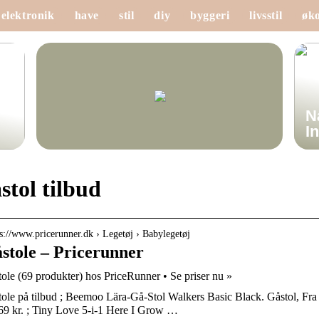
elektronik
have
stil
diy
byggeri
livsstil
øk
N
I
stol tilbud
 s://www.pricerunner.dk › Legetøj › Babylegetøj
stole – Pricerunner
ole (69 produkter) hos PriceRunner • Se priser nu »
ole på tilbud ; Beemoo Lära-Gå-Stol Walkers Basic Black. Gåstol, Fra
69 kr. ; Tiny Love 5-i-1 Here I Grow …