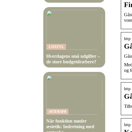
Fi
Gåst
vore
http
Gå
LIVSSTIL
Gåst
Hverdagens små udgifter –
de store budgetdræbere?
Med 
og f
http 
Gå
Tilb
INTERIØR
Når funktion møder
http
æstetik: Indretning med