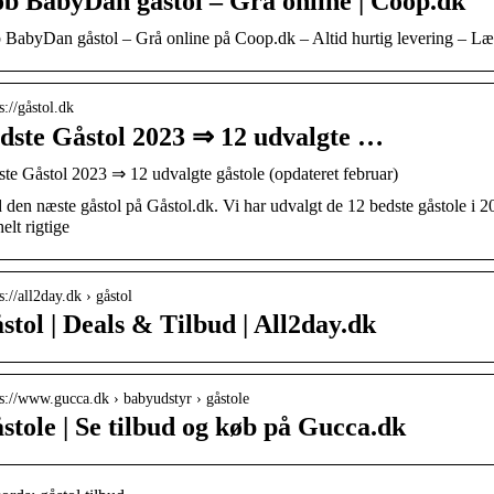
b BabyDan gåstol – Grå online | Coop.dk
BabyDan gåstol – Grå online på Coop.dk – Altid hurtig levering – Læ
s://gåstol.dk
dste Gåstol 2023 ⇒ 12 udvalgte …
te Gåstol 2023 ⇒ 12 udvalgte gåstole (opdateret februar)
 den næste gåstol på Gåstol.dk. Vi har udvalgt de 12 bedste gåstole i 20
helt rigtige
s://all2day.dk › gåstol
stol | Deals & Tilbud | All2day.dk
 s://www.gucca.dk › babyudstyr › gåstole
stole | Se tilbud og køb på Gucca.dk