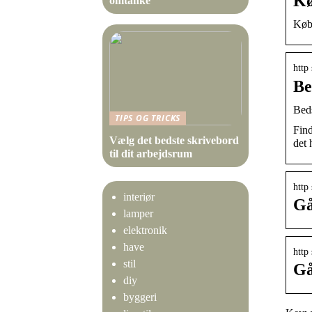
Kø
omtanke
Køb 
http 
Be
Beds
TIPS OG TRICKS
Find
Vælg det bedste skrivebord
det 
til dit arbejdsrum
http 
interiør
Gå
lamper
elektronik
have
http
stil
Gå
diy
byggeri