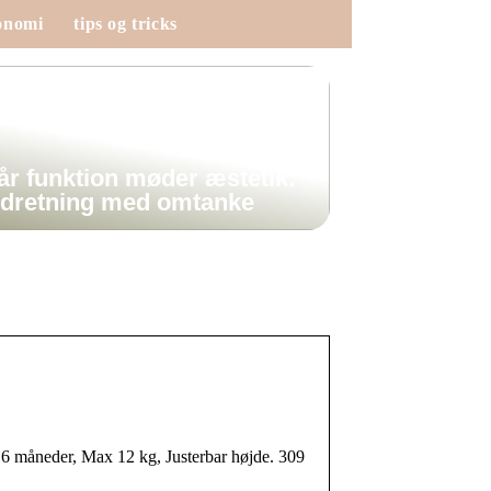
onomi
tips og tricks
år funktion møder æstetik:
ndretning med omtanke
 6 måneder, Max 12 kg, Justerbar højde. 309