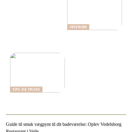
INTERIØR
Når funktion møder
æstetik: Indretning med
omtanke
TIPS OG TRICKS
Vælg det bedste skrivebord
til dit arbejdsrum
Guide til smuk vægpynt til dit badeværelse: Oplev Vedelsborg
Restaurant i Vejle