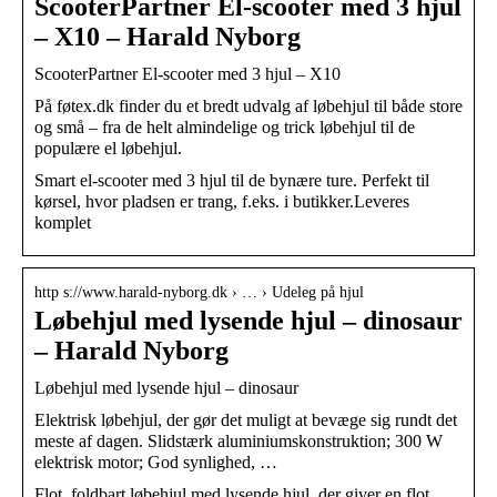
ScooterPartner El-scooter med 3 hjul
– X10 – Harald Nyborg
ScooterPartner El-scooter med 3 hjul – X10
På føtex.dk finder du et bredt udvalg af løbehjul til både store
og små – fra de helt almindelige og trick løbehjul til de
populære el løbehjul.
Smart el-scooter med 3 hjul til de bynære ture. Perfekt til
kørsel, hvor pladsen er trang, f.eks. i butikker.Leveres
komplet
http s://www.harald-nyborg.dk › … › Udeleg på hjul
Løbehjul med lysende hjul – dinosaur
– Harald Nyborg
Løbehjul med lysende hjul – dinosaur
Elektrisk løbehjul, der gør det muligt at bevæge sig rundt det
meste af dagen. Slidstærk aluminiumskonstruktion; 300 W
elektrisk motor; God synlighed, …
Flot, foldbart løbehjul med lysende hjul, der giver en flot