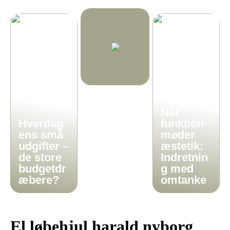
Når
Hverdag
funktion
ens små
møder
udgifter –
æstetik:
de store
Indretnin
budgetdr
g med
æbere?
omtanke
El løbehjul harald nyborg