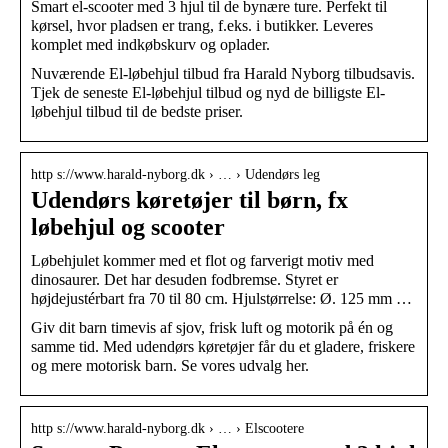
Smart el-scooter med 3 hjul til de bynære ture. Perfekt til
kørsel, hvor pladsen er trang, f.eks. i butikker. Leveres
komplet med indkøbskurv og oplader.
Nuværende El-løbehjul tilbud fra Harald Nyborg tilbudsavis.
Tjek de seneste El-løbehjul tilbud og nyd de billigste El-
løbehjul tilbud til de bedste priser.
http s://www.harald-nyborg.dk › … › Udendørs leg
Udendørs køretøjer til børn, fx
løbehjul og scooter
Løbehjulet kommer med et flot og farverigt motiv med
dinosaurer. Det har desuden fodbremse. Styret er
højdejustérbart fra 70 til 80 cm. Hjulstørrelse: Ø. 125 mm …
Giv dit barn timevis af sjov, frisk luft og motorik på én og
samme tid. Med udendørs køretøjer får du et gladere, friskere
og mere motorisk barn. Se vores udvalg her.
http s://www.harald-nyborg.dk › … › Elscootere