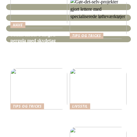
HAVE
Sådan finder I en god
TIPS OG TRICKS
pergola med skydetag
Gør-det-selv-projekter
gjort lettere med
specialiserede
løfteværktøjer
TIPS OG TRICKS
LIVSSTIL
Dansk Design: Carl
Hverdagens små udgifter –
Hansen & Søn
de store budgetdræbere?
Spisebordsstole