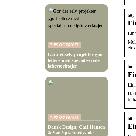
http
Ei
Einh
Mult
TIPS OG TRICKS
elek
Gør-det-selv-projekter gjort
lettere med specialiserede
løfteværktøjer
http
Ei
Ein
Hækk
til 
TIPS OG TRICKS
http
Ei
Dansk Design: Carl Hansen
& Søn Spisebordsstole