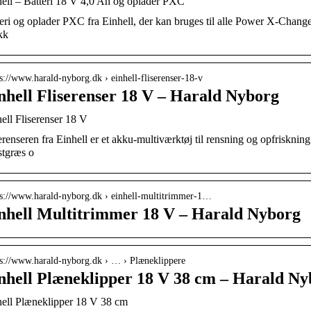
ell – Batteri 18 V 4,0 Ah og oplader PXC
eri og oplader PXC fra Einhell, der kan bruges til alle Power X-Chan
kk
 s://www.harald-nyborg.dk › einhell-fliserenser-18-v
nhell Fliserenser 18 V – Harald Nyborg
ell Fliserenser 18 V
erenseren fra Einhell er et akku-multiværktøj til rensning og opfrisknin
stgræs o
 s://www.harald-nyborg.dk › einhell-multitrimmer-1…
nhell Multitrimmer 18 V – Harald Nyborg
 s://www.harald-nyborg.dk › … › Plæneklippere
nhell Plæneklipper 18 V 38 cm – Harald Ny
ell Plæneklipper 18 V 38 cm