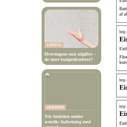
Einh
Batt
af a
http
Ei
LIVSSTIL
Einh
Hverdagens små udgifter –
Flis
de store budgetdræbere?
kun
http
Ei
http
INTERIØR
Ei
Når funktion møder
æstetik: Indretning med
Einh