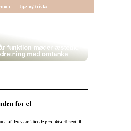
onomi
tips og tricks
år funktion møder æstetik:
ndretning med omtanke
nden for el
und af deres omfattende produktsortiment til