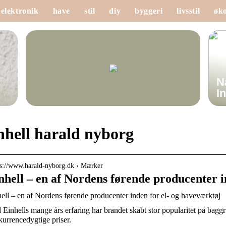
elektronik
have
stil
diy
byggeri
livsstil
øk
N
I
nhell harald nyborg
 s://www.harald-nyborg.dk › Mærker
nhell – en af Nordens førende producenter i
ell – en af Nordens førende producenter inden for el- og haveværktøj
Einhells mange års erfaring har brandet skabt stor popularitet på baggr
urrencedygtige priser.