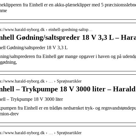
eklipperen fra Einhell er en akku-plæneklipper med 5 præcisionsslebne
mme
 s://www.harald-nyborg.dk › einhell-goedning-saltsp…
nhell Gødning/saltspreder 18 V 3,3 L – Har
ell Gødning/saltspreder 18 V 3,3 L
ing/saltsprederen fra Einhell gør mange opgaver i haven og på udend
 gødning,
 s://www.harald-nyborg.dk › … › Sprøjteartikler
nhell – Trykpumpe 18 V 3000 liter – Haral
ell – Trykpumpe 18 V 3000 liter
pumpen fra Einhell er en trådløs nedsænket tryk- og regnvandstøndep
umion-drev
 s://www.harald-nyborg.dk › … › Sprøjteartikler