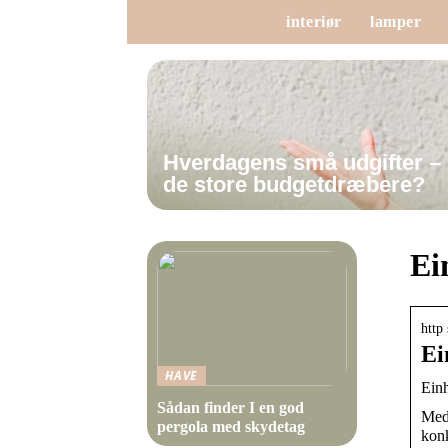
interiør
lamper
Hverdagens små udgifter –
de store budgetdræbere?
Ei
http
Ei
HAVE
Einh
Sådan finder I en god
Med 
pergola med skydetag
konk