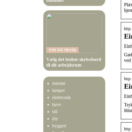
omtanke
Plæn
hje
http
Ei
Einh
TIPS OG TRICKS
Gødn
Vælg det bedste skrivebord
ved
til dit arbejdsrum
http
interiør
Ei
lamper
Einh
elektronik
have
Tryk
liti
stil
diy
byggeri
http